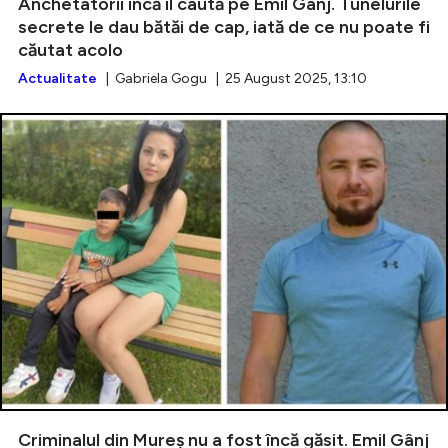
Anchetatorii încă îl caută pe Emil Gânj. Tunelurile
secrete le dau bătăi de cap, iată de ce nu poate fi
căutat acolo
Actualitate
| Gabriela Gogu | 25 August 2025, 13:10
Criminalul din Mureș nu a fost încă găsit. Emil Gânj