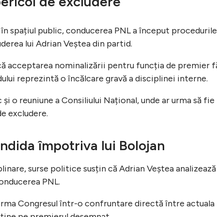
pericol de excludere
 în spațiul public, conducerea PNL a început procedurile
derea lui Adrian Veștea din partid.
 că acceptarea nominalizării pentru funcția de premier f
ului reprezintă o încălcare gravă a disciplinei interne.
și o reuniune a Consiliului Național, unde ar urma să fie
de excludere.
ndida împotriva lui Bolojan
plinare, surse politice susțin că Adrian Veștea analizează
 conducerea PNL.
orma Congresul într-o confruntare directă între actuala
usține pe premierul desemnat.