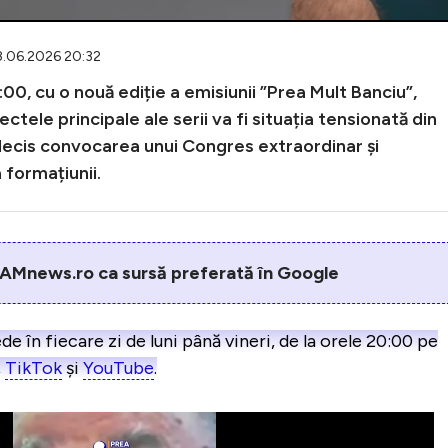
18.06.2026 20:32
:00, cu o nouă ediție a emisiunii ”Prea Mult Banciu”,
tele principale ale serii va fi situația tensionată din
decis convocarea unui Congres extraordinar și
 formațiunii.
AMnews.ro ca sursă preferată în Google
n fiecare zi de luni până vineri, de la orele 20:00 pe
,
TikTok
și
YouTube
.