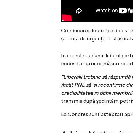
Conducerea liberală a decis o
ședință de urgență desfășurată
În cadrul reuniunii, liderul par
necesitatea unor măsuri rapid
”Liberalii trebuie să răspundă 
încât PNL să-și reconfirme dire
credibilitatea în ochii membrilo
transmis după ședințăm potri
La Congres sunt așteptați apro