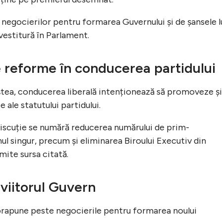
 negocierilor pentru formarea Guvernului și de șansele l
vestitură în Parlament.
 reforme în conducerea partidului
eștea, conducerea liberală intenționează să promoveze și
 ale statutului partidului.
 discuție se numără reducerea numărului de prim-
nul singur, precum și eliminarea Biroului Executiv din
mite sursa citată.
 viitorul Guvern
uprapune peste negocierile pentru formarea noului