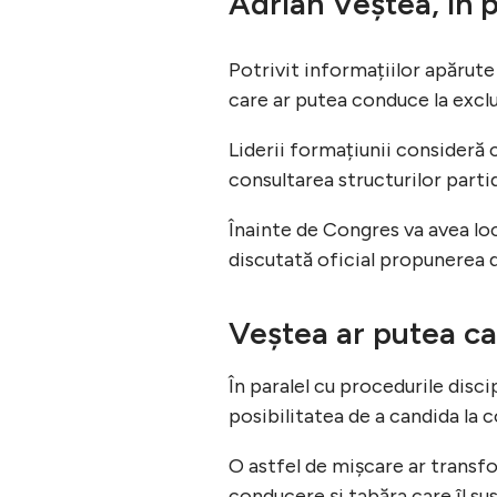
Adrian Veștea, în 
Potrivit informațiilor apărute
care ar putea conduce la exclu
Liderii formațiunii consideră
consultarea structurilor partid
Înainte de Congres va avea loc 
discutată oficial propunerea 
Veștea ar putea ca
În paralel cu procedurile disci
posibilitatea de a candida la
O astfel de mișcare ar transf
conducere și tabăra care îl s