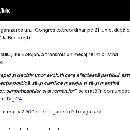
rganizarea unui Congres extraordinar pe 21 iunie, după o
 la București.
tidului, Ilie Bolojan, a transmis un mesaj ferm privind
e.
rapid și decisiv unor evoluții care afectează partidul, astf
cția politică, să-și clarifice mesajul și să-și mențină
r, simpatizanților și ai românilor”
, se arată în comunicat
vit
Digi24
.
ximativ 2.500 de delegați din întreaga țară.