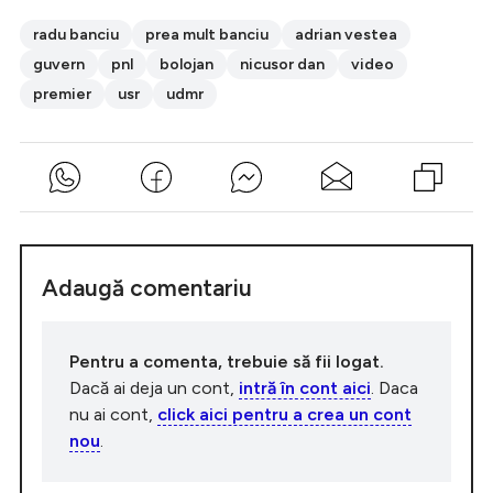
radu banciu
prea mult banciu
adrian vestea
guvern
pnl
bolojan
nicusor dan
video
premier
usr
udmr
Adaugă comentariu
Pentru a comenta, trebuie să fii logat.
Dacă ai deja un cont,
intră în cont aici
. Daca
nu ai cont,
click aici pentru a crea un cont
nou
.