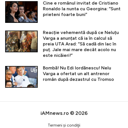
Cine e românul invitat de Cristiano
Ronaldo la nunta cu Georgina: ”Sunt
prieteni foarte buni”
Reacție vehementă după ce Neluțu
Varga a anunțat că ia în calcul să
preia UTA Arad: ”Să cadă din lac în
puț. Jale mai mare decât acolo nu
este nicăieri!”
Bombă! Nu Edi Iordănescu! Nelu
Varga a ofertat un alt antrenor
român după dezastrul cu Tromso
iAMnews.ro © 2026
Termeni şi condiţii