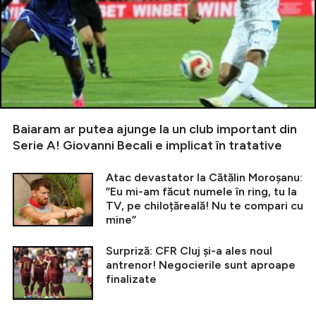
Baiaram ar putea ajunge la un club important din
Serie A! Giovanni Becali e implicat în tratative
Atac devastator la Cătălin Moroșanu:
”Eu mi-am făcut numele în ring, tu la
TV, pe chiloțăreală! Nu te compari cu
mine”
Surpriză: CFR Cluj și-a ales noul
antrenor! Negocierile sunt aproape
finalizate