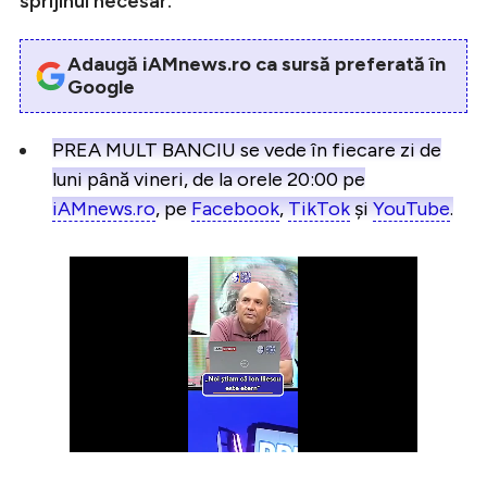
sprijinul necesar.
Adaugă iAMnews.ro ca sursă preferată în
Google
PREA MULT BANCIU se vede în fiecare zi de
luni până vineri, de la orele 20:00 pe
iAMnews.ro
, pe
Facebook
,
TikTok
și
YouTube
.