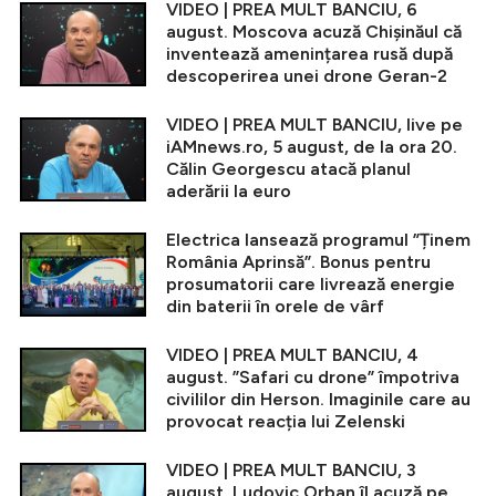
VIDEO | PREA MULT BANCIU, 6
august. Moscova acuză Chișinăul că
inventează amenințarea rusă după
descoperirea unei drone Geran-2
VIDEO | PREA MULT BANCIU, live pe
iAMnews.ro, 5 august, de la ora 20.
Călin Georgescu atacă planul
aderării la euro
Electrica lansează programul ”Ținem
România Aprinsă”. Bonus pentru
prosumatorii care livrează energie
din baterii în orele de vârf
VIDEO | PREA MULT BANCIU, 4
august. ”Safari cu drone” împotriva
civililor din Herson. Imaginile care au
provocat reacția lui Zelenski
VIDEO | PREA MULT BANCIU, 3
august. Ludovic Orban îl acuză pe