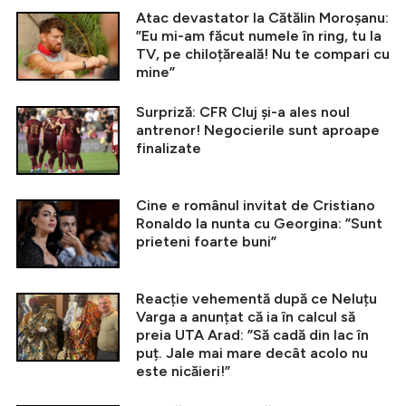
Atac devastator la Cătălin Moroșanu:
”Eu mi-am făcut numele în ring, tu la
TV, pe chiloțăreală! Nu te compari cu
mine”
Surpriză: CFR Cluj și-a ales noul
antrenor! Negocierile sunt aproape
finalizate
Cine e românul invitat de Cristiano
Ronaldo la nunta cu Georgina: ”Sunt
prieteni foarte buni”
Reacție vehementă după ce Neluțu
Varga a anunțat că ia în calcul să
preia UTA Arad: ”Să cadă din lac în
puț. Jale mai mare decât acolo nu
este nicăieri!”